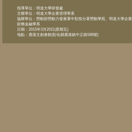
指導單位：明道大學研發處
主辦單位：明道大學企業管理學系
協辦單位：勞動部勞動力發展署中彰投分署勞動學苑、明道大學企業
財務金融學系
日期：2015年3月20日(星期五)
地點：鹿港文創會館(彰化縣鹿港鎮中正路588號)