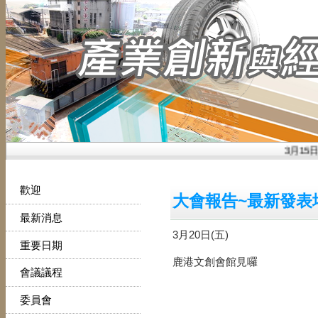
3月15
歡迎
大會報告~最新發表
最新消息
3月20日(五)
重要日期
鹿港文創會館見囉
會議議程
委員會