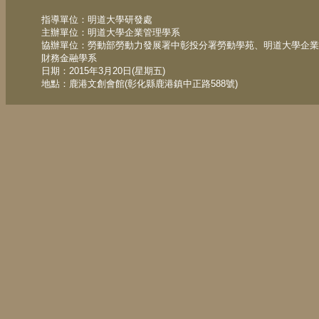
指導單位：明道大學研發處
主辦單位：明道大學企業管理學系
協辦單位：勞動部勞動力發展署中彰投分署勞動學苑、明道大學企業
財務金融學系
日期：2015年3月20日(星期五)
地點：鹿港文創會館(彰化縣鹿港鎮中正路588號)